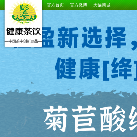
官方首页
官方微博
天猫商城