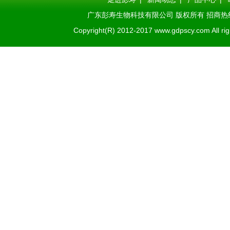
广东彭寿生物科技有限公司 版权所有 招商热线：1508
Copyright(R) 2012-2017 www.gdpscy.com All rig