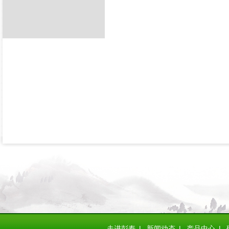
走进彭寿
|
新闻动态
|
产品中心
|