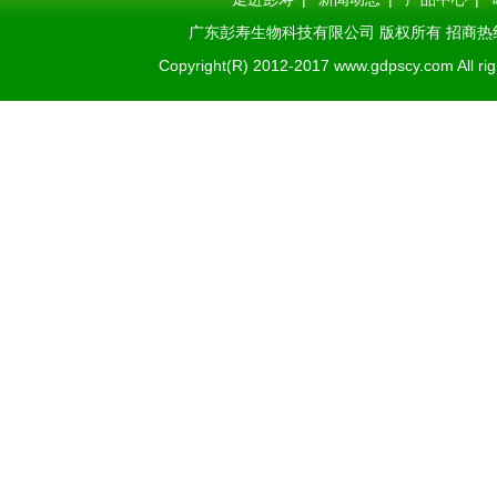
广东彭寿生物科技有限公司 版权所有 招商热线：1508
Copyright(R) 2012-2017 www.gdpscy.com All rig